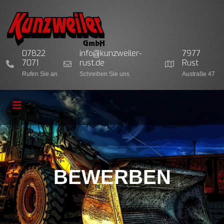
07822
info@kunzweiler-
7977
7071
rust.de
Rust
Rufen Sie an
Schreiben Sie uns
Austraße 47
BEWERBEN